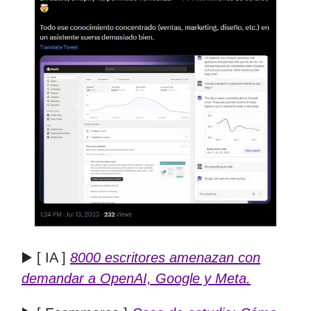
▶️ [ IA ]
8000 escritores amenazan con
demandar a OpenAI, Google y Meta.