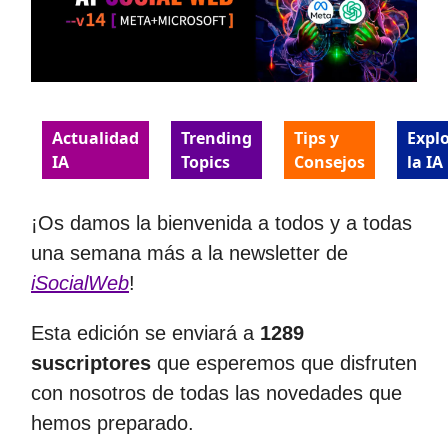
Actualidad
Trending
Tips y
Expl
IA
Topics
Consejos
la IA
¡Os damos la bienvenida a todos y a todas
una semana más a la newsletter de
iSocialWeb
!
Esta edición se enviará a
1289
suscriptores
que esperemos que disfruten
con nosotros de todas las novedades que
hemos preparado.