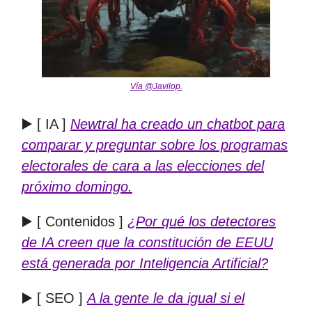
Vía @Javilop.
▶️ [ IA ]
Newtral ha creado un chatbot para
comparar y preguntar sobre los programas
electorales de cara a las elecciones del
próximo domingo.
▶️ [ Contenidos ]
¿Por qué los detectores
de IA creen que la constitución de EEUU
está generada por Inteligencia Artificial?
▶️ [ SEO ]
A la gente le da igual si el