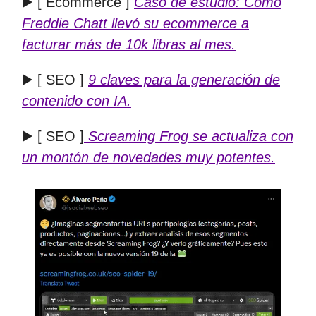
▶️ [ Ecommerce ]
Caso de estudio: Cómo
Freddie Chatt
llevó su ecommerce a
facturar más de 10k libras al mes.
▶️ [ SEO ]
9 claves para la generación de
contenido con IA.
▶️ [ SEO ]
Screaming Frog se actualiza con
un montón de novedades muy potentes.