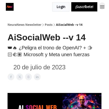
Login
¡Suscríbete!
NeuraNews Newsletter
Posts
AiSocialWeb --v 14
AiSocialWeb --v 14
👑🔥 ¿Peligra el trono de OpenAI? + 🫱
🏻‍🫲🏽 Microsoft y Meta unen fuerzas
20 de julio de 2023