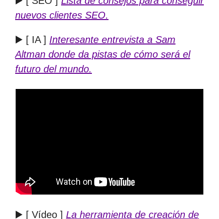
▶️ [ SEO ]
Lista de consejos para conseguir
nuevos clientes SEO.
▶️ [ IA ]
Interesante entrevista a Sam
Altman donde da pistas de cómo será el
futuro del mundo.
▶️ [ Vídeo ]
La herramienta de creación de