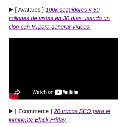
▶️ [ Avatares ]
100k seguidores y 60
millones de vistas en 30 días usando un
clon con IA para generar vídeos.
▶️ [ Ecommerce ]
20 trucos SEO para el
inminente Black Friday.