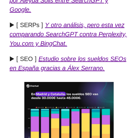
por Aleyda Solis entre SearchGPT y
Google.
▶️ [ SERPs ]
Y otro análisis, pero esta vez
comparando SearchGPT contra Perplexity,
You.com y BingChat.
▶️ [ SEO ]
Estudio sobre los sueldos SEOs
en España gracias a Álex Serrano.