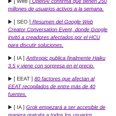
▶️ [ Web ]
OpenAI confirma que tienen 250
millones de usuarios activos a la semana.
▶️ [ SEO ]
Resumen del
Google Web
Creator Conversation Event, donde Google
invitó a creadores afectados por el HCU
para discutir soluciones.
▶️ [ IA ]
Anthropic publica finalmente Haiku
3.5 y viene con sorpresa en el precio.
▶️ [ EEAT ]
80 factores que afectan al
EEAT recopilados de entre más de 40
fuentes.
▶️ [ IA ]
Grok empezará a ser accesible de
manera gratuita a todos los usuarios.