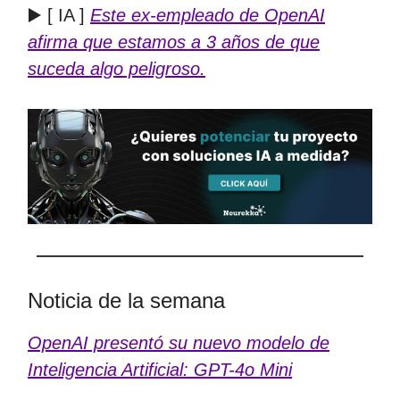
▶️ [ IA ]
Este ex-empleado de OpenAI
afirma que estamos a 3 años de que
suceda algo peligroso.
Noticia de la semana
OpenAI presentó su nuevo modelo de
Inteligencia Artificial: GPT-4o Mini