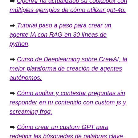
➡️
OpenAI ha actualizado su cookbook con
múltiples ejemplos de cómo utilizar gpt-4o.
➡️
Tutorial paso a paso para crear un
agente IA con RAG en 30 líneas de
python
.
➡️
Curso de Deeplearning sobre CrewAI, la
mejor plataforma de creación de agentes
autónomos.
➡️
Cómo auditar y contestar preguntas sin
responder en tu contenido con custom js y
screaming frog.
➡️
Cómo crear un custom GPT para
redefinir las búsquedas de palabras clave.