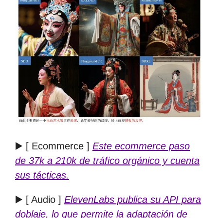
▶️ [ Ecommerce ]
Este ecommerce paso
de 37k a 210k de tráfico orgánico y cuenta
sus tácticas.
▶️ [ Audio ]
ElevenLabs publica su API para
doblaje, lo que permite la adaptación de