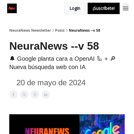
Login
¡Suscríbete!
NeuraNews Newsletter
Posts
NeuraNews --v 58
NeuraNews --v 58
🔔 Google planta cara a OpenAI 🦾 + 🔎
Nueva búsqueda web con IA
20 de mayo de 2024