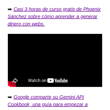
➡️
Casi 3 horas de curso gratis de Phoenix
Sánchez sobre cómo aprender a generar
dinero con webs.
➡️
Google comparte su Gemini API
Cookbook, una guía para empezar a