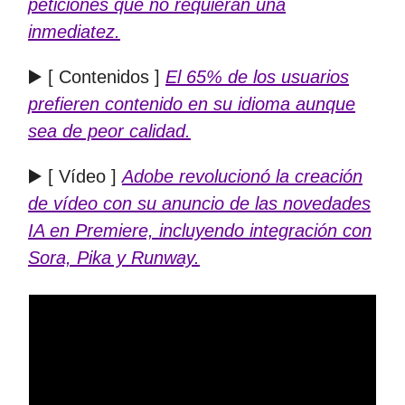
peticiones que no requieran una
inmediatez.
▶️ [ Contenidos ]
El 65% de los usuarios
prefieren contenido en su idioma aunque
sea de peor calidad.
▶️ [ Vídeo ]
Adobe revolucionó la creación
de vídeo con su anuncio de las novedades
IA en Premiere, incluyendo integración con
Sora, Pika y Runway.