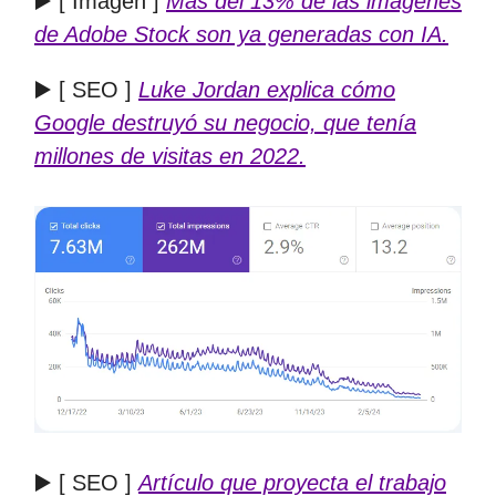
▶️ [ Imagen ]
Más del 13% de las imágenes
de Adobe Stock son ya generadas con IA.
▶️ [ SEO ]
Luke Jordan explica cómo
Google destruyó su negocio, que tenía
millones de visitas en 2022.
▶️ [ SEO ]
Artículo que proyecta el trabajo