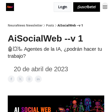
Login
¡Suscríbete!
NeuraNews Newsletter
Posts
AiSocialWeb --v 1
AiSocialWeb --v 1
🤖💥🦾 Agentes de la IA, ¿podrán hacer tu
trabajo?
20 de abril de 2023