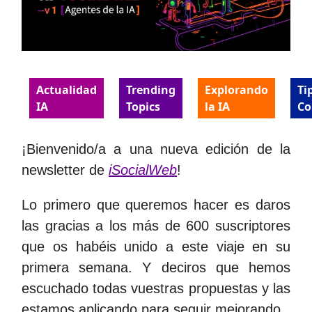
Actualidad
Trending
Explorando
Ti
IA
Topics
la IA
Co
¡Bienvenido/a a una nueva edición de la
newsletter de
iSocialWeb
!
Lo primero que queremos hacer es daros
las gracias a los más de 600 suscriptores
que os habéis unido a este viaje en su
primera semana. Y deciros que hemos
escuchado todas vuestras propuestas y las
estamos aplicando para seguir mejorando.