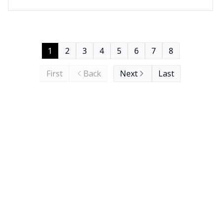
1
2
3
4
5
6
7
8
First
Back
Next
Last