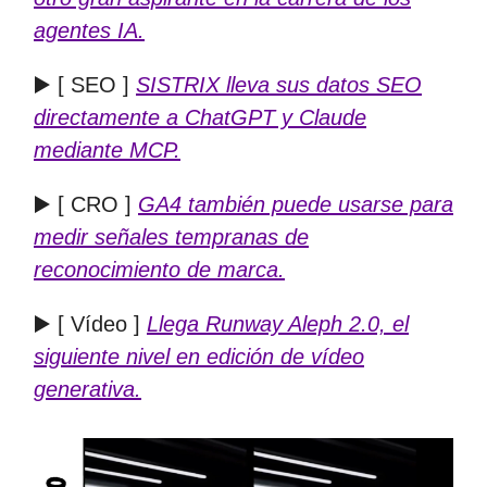
agentes IA.
▶️ [ SEO ]
SISTRIX lleva sus datos SEO
directamente a ChatGPT y Claude
mediante MCP.
▶️ [ CRO ]
GA4 también puede usarse para
medir señales tempranas de
reconocimiento de marca.
▶️ [ Vídeo ]
Llega Runway Aleph 2.0, el
siguiente nivel en edición de vídeo
generativa.