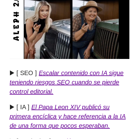
▶️ [ SEO ]
Escalar contenido con IA sigue
teniendo riesgos SEO cuando se pierde
control editorial.
▶️ [ IA ]
El Papa Leon XIV publicó su
primera encíclica y hace referencia a la IA
de una forma que pocos esperaban.