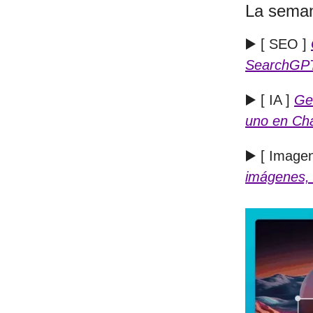
La seman
▶️ [ SEO ]
SearchGP
▶️ [ IA ]
Ge
uno en Cha
▶️ [ Image
imágenes, 