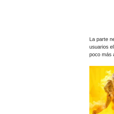
La parte n
usuarios e
poco más a