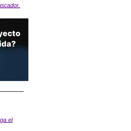
uscador.
ega el