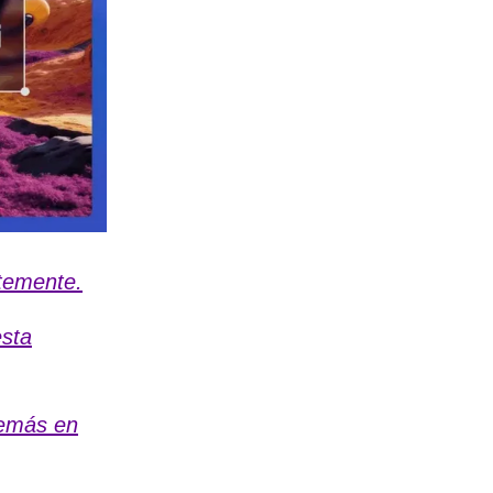
temente.
esta
demás en