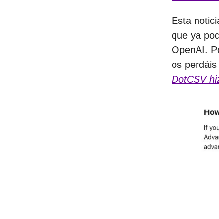
Esta notici
que ya pod
OpenAI. P
os perdáis
DotCSV hiz