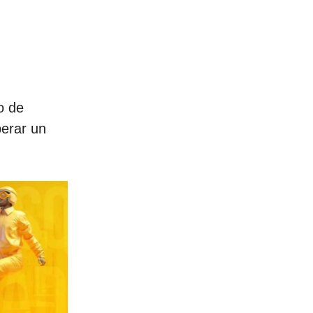
o de
perar un