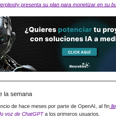
erplexity presenta su plan para monetizar en su b
de la semana
uncio de hace meses por parte de OpenAI, al fin
ll
o voz de ChatGPT
a los primeros usuarios.