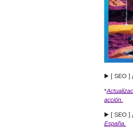
▶️ [ SEO ]
*
Actualiza
acción.
▶️ [ SEO ]
España.