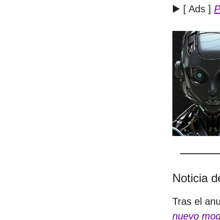
▶️ [ Ads ]
P
Noticia 
Tras el an
nuevo mod