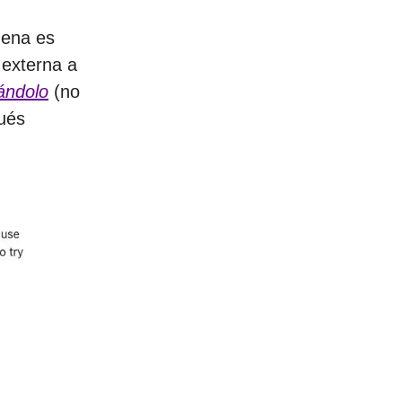
uena es
 externa a
ándolo
(no
ués