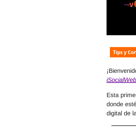
Tips y Co
¡Bienveni
iSocialWe
Esta prime
donde esté
digital de 