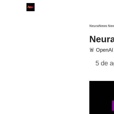
NeuraNews New
Neura
🚨 OpenAI 
5 de a