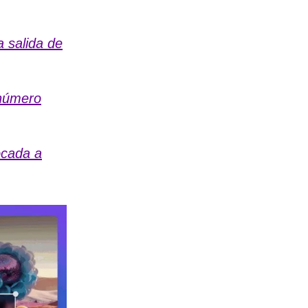
a salida de
 número
ocada a