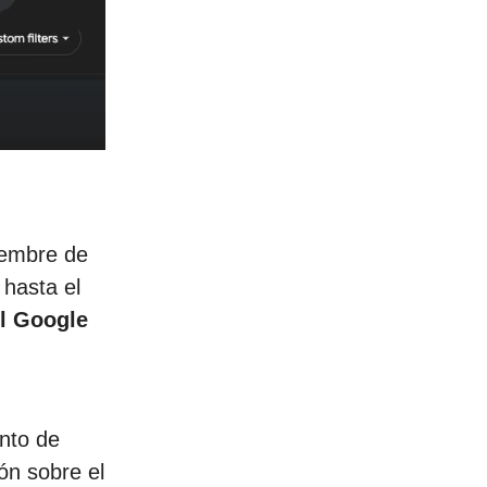
iembre de
 hasta el
el Google
ento de
ón sobre el