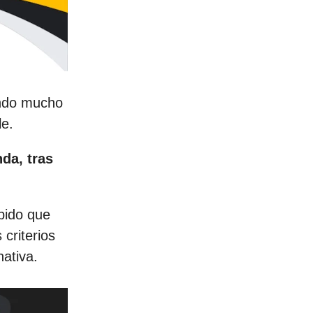
ando mucho
le.
da, tras
ápido que
criterios
nativa.