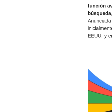
función av
búsqueda
Anunciada 
inicialmen
EEUU. y en