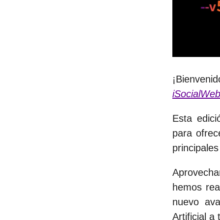
¡Bienveni
iSocialWe
Esta edici
para ofrec
principales
Aprovecha
hemos real
nuevo ava
Artificial