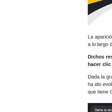
La aparici
a lo largo
Dichos re
hacer clic
Dada la gra
ha ido evol
que tiene 