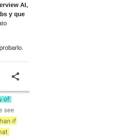
erview AI,
ebs y que
ato
probarlo.