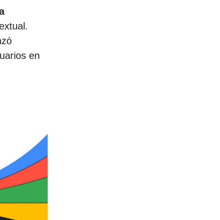
a
extual.
nzó
uarios en