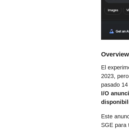
Overview
El experim
2023, pero
pasado 14
I/O anunc
disponibi
Este anunc
SGE para t