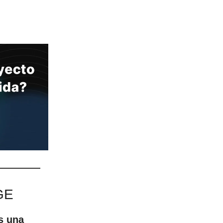
GE
s una