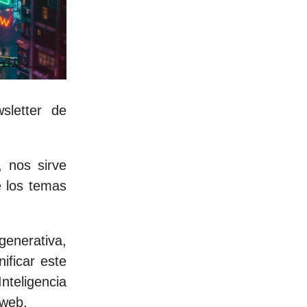
sletter de
, nos sirve
e los temas
enerativa,
ificar este
teligencia
 web.